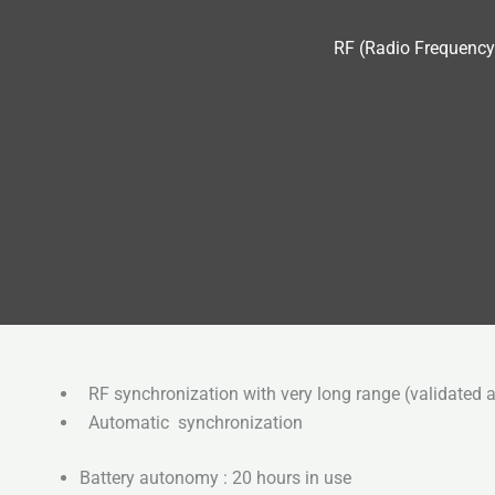
RF (Radio Frequency
RF synchronization with very long range (validated a
Automatic synchronization
Battery autonomy : 20 hours in use