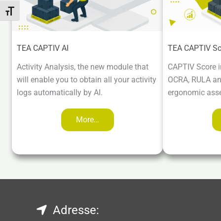
Schrift vergrößern
TEA CAPTIV AI
TEA CAPTIV Sc
Activity Analysis, the new module that
CAPTIV Score i
will enable you to obtain all your activity
OCRA, RULA and
logs automatically by AI.
ergonomic ass
More…
Adresse: