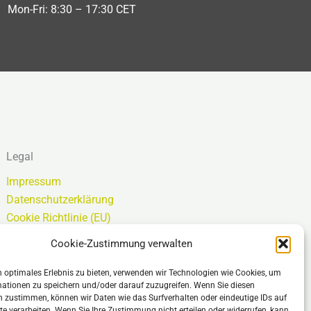
Mon-Fri: 8:30 – 17:30 CET
Legal
Impressum
Datenschutzerklärung
Cookie Richtlinie (EU)
Allgemeine Geschäftsbedingungen – AGB
Cookie-Zustimmung verwalten
Haftungsausschluss
 optimales Erlebnis zu bieten, verwenden wir Technologien wie Cookies, um
ationen zu speichern und/oder darauf zuzugreifen. Wenn Sie diesen
 zustimmen, können wir Daten wie das Surfverhalten oder eindeutige IDs auf
te verarbeiten. Wenn Sie Ihre Zustimmung nicht erteilen oder widerrufen, kann