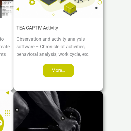
TEA CAPTIV Activity
to
Observation and activity analysis
reate
software – Chronicle of activities,
nts
behavioral analysis, work cycle, etc.
More…