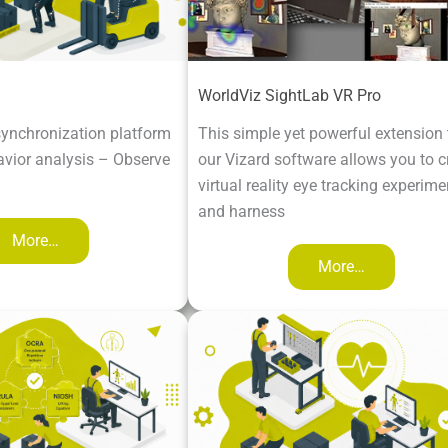
WorldViz SightLab VR Pro
ynchronization platform
This simple yet powerful extension 
vior analysis – Observe
our Vizard software allows you to c
virtual reality eye tracking experime
and harness
More…
More…