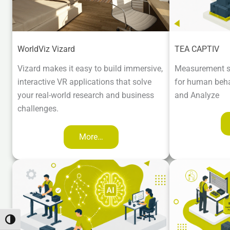
WorldViz Vizard
TEA CAPTIV
Vizard makes it easy to build immersive,
Measurement s
interactive VR applications that solve
for human beha
your real-world research and business
and Analyze
challenges.
More…
Umschalten auf hohe Kontraste