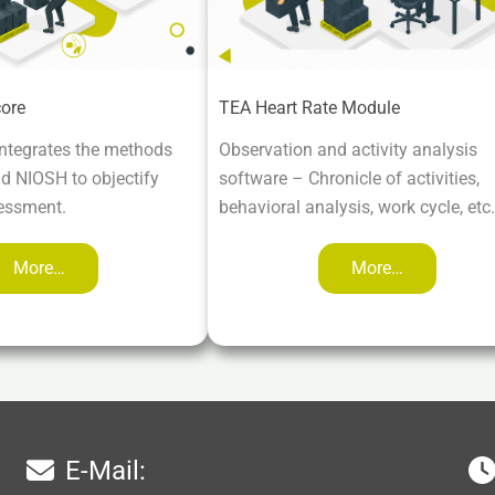
ore
TEA Heart Rate Module
ntegrates the methods
Observation and activity analysis
 NIOSH to objectify
software – Chronicle of activities,
essment.
behavioral analysis, work cycle, etc.
More…
More…
E-Mail: