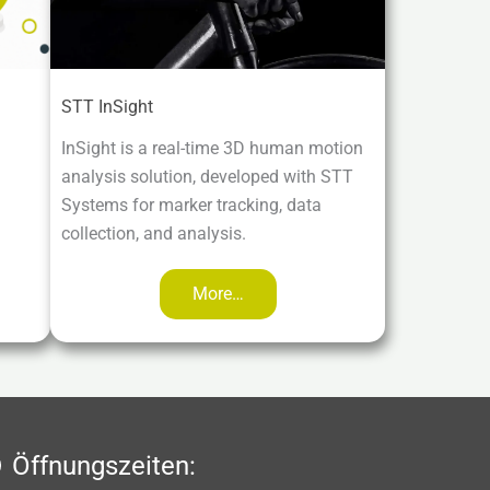
STT InSight
InSight is a real-time 3D human motion
analysis solution, developed with STT
Systems for marker tracking, data
collection, and analysis.
More…
Öffnungszeiten: