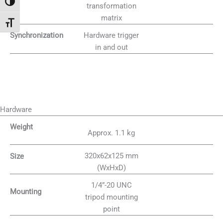
Umschalten auf hohe Kontraste
transformation
matrix
Schrift vergrößern
Hardware trigger
Synchronization
in and out
Hardware
Weight
Approx. 1.1 kg
320x62x125 mm
Size
(WxHxD)
1/4”-20 UNC
Mounting
tripod mounting
point