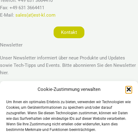
Telefon: +49 631 3664410
Fax: +49 631 3664411
E-Mail:
sales(at)est-kl.com
Kontakt
Newsletter
Unser Newsletter informiert über neue Produkte und Updates
sowie Tech-Tipps und Events. Bitte abonnieren Sie den Newsletter
hier.
Cookie-Zustimmung verwalten
Anmelden
Um Ihnen ein optimales Erlebnis zu bieten, verwenden wir Technologien wie
Legal
Cookies, um Geräteinformationen zu speichern und/oder darauf
Impressum
zuzugreifen. Wenn Sie diesen Technologien zustimmen, können wir Daten
wie das Surfverhalten oder eindeutige IDs auf dieser Website verarbeiten.
Datenschutzerklärung
Wenn Sie Ihre Zustimmung nicht erteilen oder widerrufen, kann dies
Cookie Richtlinie (EU)
bestimmte Merkmale und Funktionen beeinträchtigen.
Allgemeine Geschäftsbedingungen – AGB