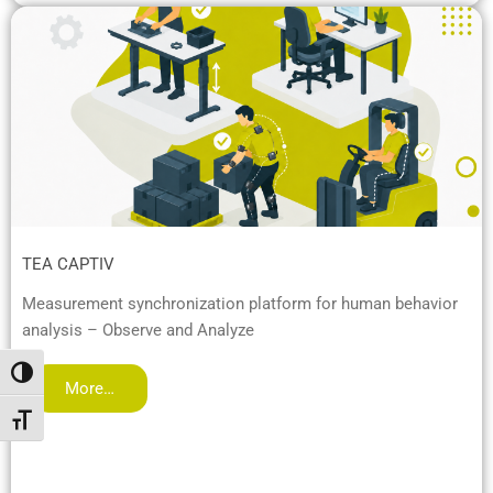
TEA CAPTIV
Measurement synchronization platform for human behavior
analysis – Observe and Analyze
Umschalten auf hohe Kontraste
More…
Schrift vergrößern