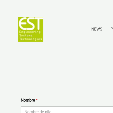
Ir
al
contenido
NEWS
P
Nombre
*