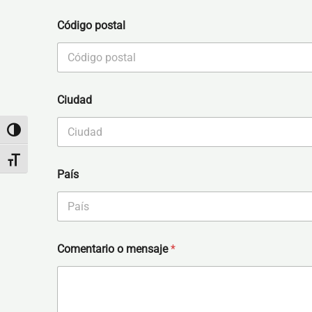
Código postal
Ciudad
Alternar alto contraste
Alternar tamaño de letra
País
Comentario o mensaje
*