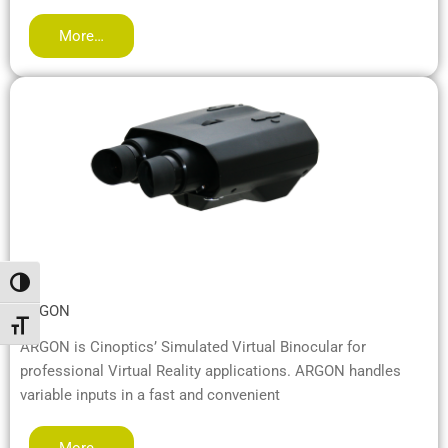
More…
Umschalten auf hohe Kontraste
ARGON
Schrift vergrößern
ARGON is Cinoptics’ Simulated Virtual Binocular for
professional Virtual Reality applications. ARGON handles
variable inputs in a fast and convenient
More…